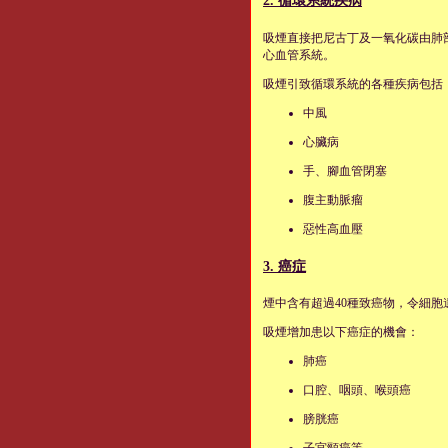
2. 循環系統疾病
吸煙直接把尼古丁及一氧化碳由肺
心血管系統。
吸煙引致循環系統的各種疾病包括
中風
心臟病
手、腳血管閉塞
腹主動脈瘤
惡性高血壓
3. 癌症
煙中含有超過40種致癌物，令細
吸煙增加患以下癌症的機會：
肺癌
口腔、咽頭、喉頭癌
膀胱癌
子宮頸癌等